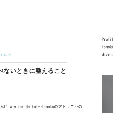
Profi
tomok
divin
整えること
べないときに整えること
telier de tmk〜tomokoのアトリエ〜の