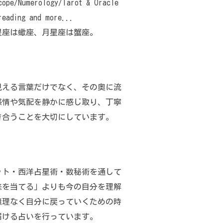
cope/Numerology/Tarot & Oracle
reading and more...
星座は蠍座、月星座は蟹座。
見える言葉だけでなく、その奥に流
感情や気配を静かに感じ取り、丁寧
き合うことを大切にしています。
ット・西洋占星術・数秘術を通して
来を当てる」よりも今の自分を理解
無理なく自分に戻っていくための時
届ける占いを行っています。