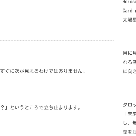
Horos
Card 
太陽
目に
れる
すぐに次が見えるわけではありません。
に向
タロ
？」というところで立ち止まります。
「未
し、
間を