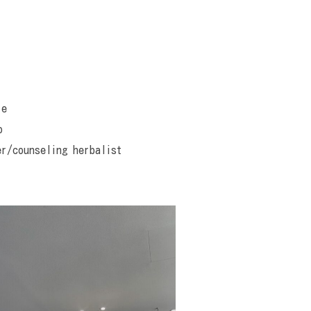
le
o
er/counseling herbalist