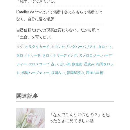
「確率」でできている。
L’atelier de tmkという場所｜答えをもらう場所では
なく、自分に還る場所
自己信頼だけでは現実は変わらない。だから私は
「土台」を育てたい。
タグ:
オラクルカード
,
カウンセリングハーバリスト
,
タロット
,
タロットカード
,
タロットリーディング
,
ヌメロロジー
,
ハーブ
ティー
,
ホロスコープ
,
占い
,
占い師
,
数秘術
,
星読み
,
福岡タロッ
ト
,
福岡ハーブティー
,
福岡占い
,
福岡星読み
,
西洋占星術
関連記事
「なんでこんなに悩むの？」と思
ったときに見てほしい話