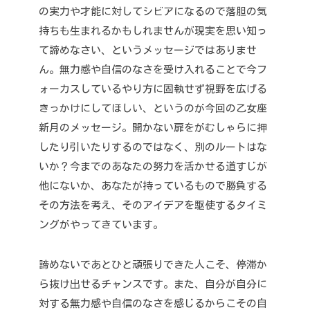
の実力や才能に対してシビアになるので落胆の気
持ちも生まれるかもしれませんが
現実を思い知っ
て諦めなさい、というメッセージではありませ
ん。
無力感や自信のなさを受け入れることで今フ
ォーカスしているやり方に固執せず
視野を広げる
きっかけにしてほしい、というのが今回の乙女座
新月のメッセージ。
開かない扉をがむしゃらに押
したり引いたりするのではなく、別のルートはな
いか？
今までのあなたの努力を活かせる道すじが
他にないか、あなたが持っているもので勝負する
その方法を考え、そのアイデアを駆使するタイミ
ングがやってきています。
諦めないであとひと頑張りできた人こそ、停滞か
ら抜け出せるチャンスです。
また、自分が自分に
対する無力感や自信のなさを感じるからこその自