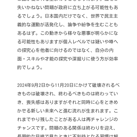
失いかねない問題が政府に立ち上がる可能性もあ
るでしょう。
日本国内だけでなく、世界で民主主
義的な運動が活発化し、論争や紛争を生むことも
あるはず。
この動きから様々な悪事が明らかにな
る可能性もありますが
個人レベルでは疑いや噂へ
の探究心を他者に向けるのではなく、
自分の内
面・スキルや才能の探究や深掘りに使う方が効率
的でしょう。
2024年9月2日から11月20日にかけて
破壊されるべ
きものは破壊され、終わるべきものは終わってい
き、喪失感はありますがそれと同時に心をときめ
かせる新しい未来へと進む流れが生まれます。
こ
れまでやり残したことがある人は再チャレンジの
チャンスです。
問題のある関係は終わりを迎え、
長期的な目線で見たときに不利益となる習慣は解