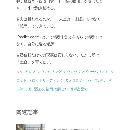
獅子座新月（皆既日食）｜「私の価値」を信じたと
き、未来は動き始める。
努力は報われるのか。──人生は「保証」ではなく
「確率」でできている。
L’atelier de tmkという場所｜答えをもらう場所では
なく、自分に還る場所
自己信頼だけでは現実は変わらない。だから私は
「土台」を育てたい。
タグ:
アロマ
,
カウンセリング
,
カウンセリングハーバリスト
,
タ
ロット
,
タロットリーディング
,
ヌメロロジー
,
ハーブ
,
占い
,
占
い師
,
新月
,
星読み
,
福岡
,
福岡占い
,
西洋占星術
関連記事