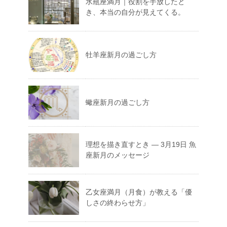
水瓶座満月｜役割を手放したと
き、本当の自分が見えてくる。
牡羊座新月の過ごし方
蠍座新月の過ごし方
理想を描き直すとき ― 3月19日 魚
座新月のメッセージ
乙女座満月（月食）が教える「優
しさの終わらせ方」