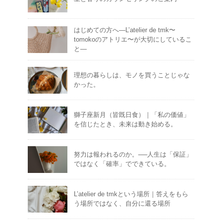
はじめての方へ―L’atelier de tmk〜
tomokoのアトリエ〜が大切にしているこ
と―
理想の暮らしは、モノを買うことじゃな
かった。
獅子座新月（皆既日食）｜「私の価値」
を信じたとき、未来は動き始める。
努力は報われるのか。──人生は「保証」
ではなく「確率」でできている。
L’atelier de tmkという場所｜答えをもら
う場所ではなく、自分に還る場所