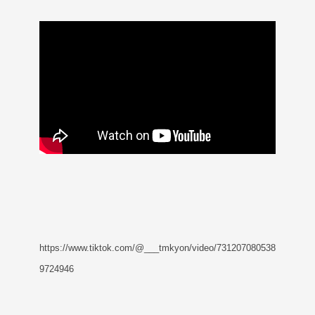
https://www.tiktok.com/@___tmkyon/video/731207080538
9724946