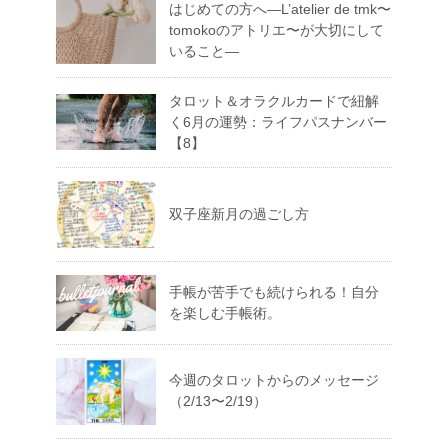
はじめての方へ―L’atelier de tmk〜
tomokoのアトリエ〜が大切にして
いること―
タロット＆オラクルカードで紐解
く6月の運勢：ライフパスナンバー
【8】
双子座新月の過ごし方
手帳が苦手でも続けられる！自分
を楽しむ手帳術。
今週のタロットからのメッセージ
（2/13〜2/19）