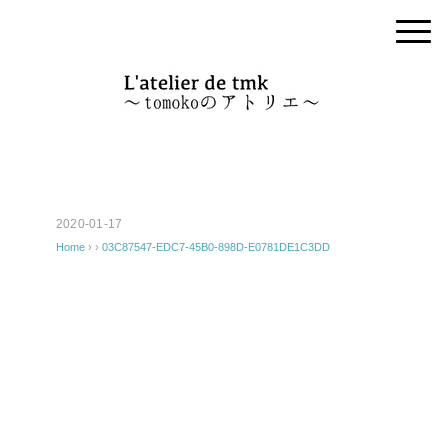
2020-01-17
Home
› ›
03C87547-EDC7-45B0-898D-E0781DE1C3DD