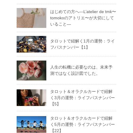
はじめての方へ―L’atelier de tmk〜
tomokoのアトリエ〜が大切にして
いること―
タロットで紐解く1月の運勢：ライ
フパスナンバー【1】
人生の転機に必要なのは、未来予
測ではなく設計図でした。
タロット＆オラクルカードで紐解
く3月の運勢：ライフパスナンバー
【5】
タロット＆オラクルカードで紐解
く5月の運勢：ライフパスナンバー
【22】