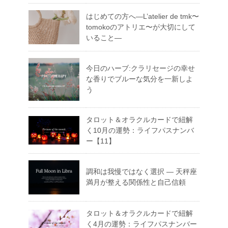
はじめての方へ―L’atelier de tmk〜
tomokoのアトリエ〜が大切にして
いること―
今日のハーブ:クラリセージの幸せ
な香りでブルーな気分を一新しよ
う
タロット＆オラクルカードで紐解
く10月の運勢：ライフパスナンバ
ー【11】
調和は我慢ではなく選択 ― 天秤座
満月が整える関係性と自己信頼
タロット＆オラクルカードで紐解
く4月の運勢：ライフパスナンバー