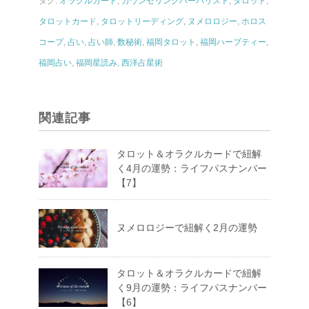
タグ:
オラクルカード
,
カウンセリングハーバリスト
,
タロット
,
タロットカード
,
タロットリーディング
,
ヌメロロジー
,
ホロス
コープ
,
占い
,
占い師
,
数秘術
,
福岡タロット
,
福岡ハーブティー
,
福岡占い
,
福岡星読み
,
西洋占星術
関連記事
タロット＆オラクルカードで紐解
く4月の運勢：ライフパスナンバー
【7】
ヌメロロジーで紐解く2月の運勢
タロット＆オラクルカードで紐解
く9月の運勢：ライフパスナンバー
【6】