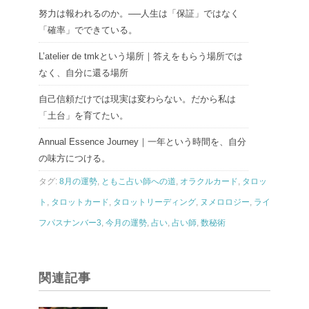
努力は報われるのか。──人生は「保証」ではなく
「確率」でできている。
L’atelier de tmkという場所｜答えをもらう場所では
なく、自分に還る場所
自己信頼だけでは現実は変わらない。だから私は
「土台」を育てたい。
Annual Essence Journey｜一年という時間を、自分
の味方につける。
タグ:
8月の運勢
,
ともこ占い師への道
,
オラクルカード
,
タロッ
ト
,
タロットカード
,
タロットリーディング
,
ヌメロロジー
,
ライ
フパスナンバー3
,
今月の運勢
,
占い
,
占い師
,
数秘術
関連記事