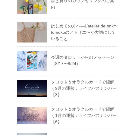
星と香りのカウンセリングのご案
内
はじめての方へ―L’atelier de tmk〜
tomokoのアトリエ〜が大切にして
いること―
今週のタロットからのメッセージ
（8/17〜8/24）
タロット＆オラクルカードで紐解
く9月の運勢：ライフパスナンバー
【3】
タロット＆オラクルカードで紐解
く1月の運勢：ライフパスナンバー
【6】