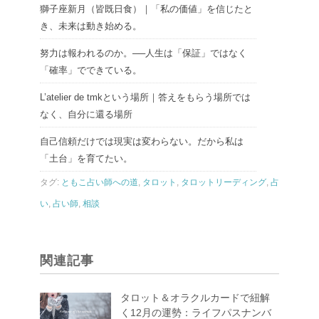
獅子座新月（皆既日食）｜「私の価値」を信じたと
き、未来は動き始める。
努力は報われるのか。──人生は「保証」ではなく
「確率」でできている。
L’atelier de tmkという場所｜答えをもらう場所では
なく、自分に還る場所
自己信頼だけでは現実は変わらない。だから私は
「土台」を育てたい。
タグ:
ともこ占い師への道
,
タロット
,
タロットリーディング
,
占
い
,
占い師
,
相談
関連記事
タロット＆オラクルカードで紐解
く12月の運勢：ライフパスナンバ