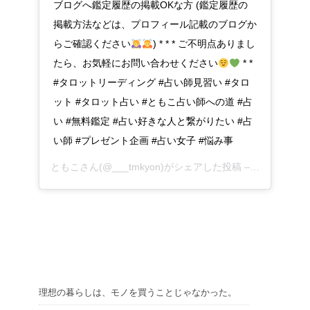
ブログへ鑑定履歴の掲載OKな方 (鑑定履歴の
掲載方法などは、プロフィール記載のブログか
らご確認ください
) * * * ご不明点ありまし
たら、お気軽にお問い合わせください
* *
#タロットリーディング #占い師見習い #タロ
ット #タロット占い #ともこ占い師への道 #占
い #無料鑑定 #占い好きな人と繋がりたい #占
い師 #プレゼント企画 #占い女子 #悩み事
ともこ
さん(@___tmkyon)がシェアした投稿 –
2019年 4月
理想の暮らしは、モノを買うことじゃなかった。