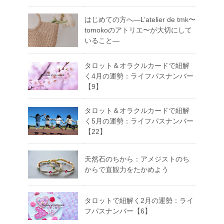
はじめての方へ―L’atelier de tmk〜
tomokoのアトリエ〜が大切にして
いること―
タロット＆オラクルカードで紐解
く4月の運勢：ライフパスナンバー
【9】
タロット＆オラクルカードで紐解
く5月の運勢：ライフパスナンバー
【22】
天然石のちから：アメジストのち
からで直観力をたかめよう
タロットで紐解く2月の運勢：ライ
フパスナンバー【6】