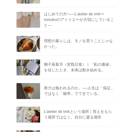
はじめての方へ―L’atelier de tmk〜
tomokoのアトリエ〜が大切にしているこ
と―
理想の暮らしは、モノを買うことじゃな
かった。
獅子座新月（皆既日食）｜「私の価値」
を信じたとき、未来は動き始める。
努力は報われるのか。──人生は「保証」
ではなく「確率」でできている。
L’atelier de tmkという場所｜答えをもら
う場所ではなく、自分に還る場所