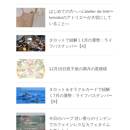
はじめての方へ―L’atelier de tmk〜
tomokoのアトリエ〜が大切にして
いること―
タロットで紐解く1月の運勢：ライ
フパスナンバー【4】
12月15日双子座の満月の星模様
タロット＆オラクルカードで紐解
く7月の運勢：ライフパスナンバー
【9】
今日のハーブ:甘い香りのリンデン
でカフェインレスなカフェタイム