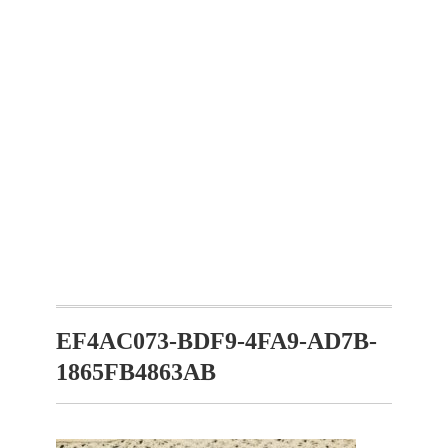
EF4AC073-BDF9-4FA9-AD7B-
1865FB4863AB