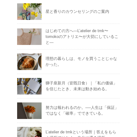
星と香りのカウンセリングのご案内
はじめての方へ―L’atelier de tmk〜
tomokoのアトリエ〜が大切にしているこ
と―
理想の暮らしは、モノを買うことじゃな
かった。
獅子座新月（皆既日食）｜「私の価値」
を信じたとき、未来は動き始める。
努力は報われるのか。──人生は「保証」
ではなく「確率」でできている。
L’atelier de tmkという場所｜答えをもら