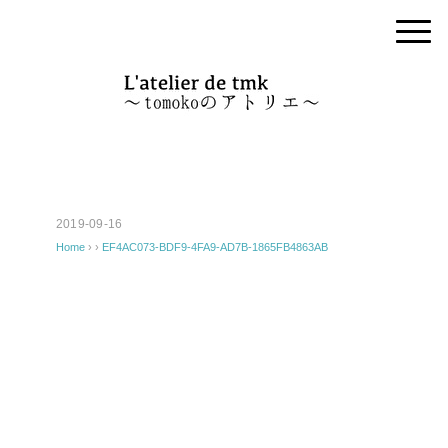
2019-09-16
Home
› ›
EF4AC073-BDF9-4FA9-AD7B-1865FB4863AB