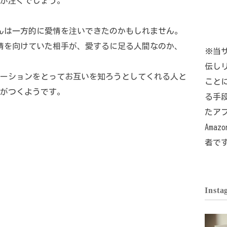
が注ぐでしょう。
んは一方的に愛情を注いできたのかもしれません。
情を向けていた相手が、愛するに足る人間なのか、
※当サ
伝し
ーションをとってお互いを知ろうとしてくれる人と
こと
がつくようです。
る手
たア
Ama
者で
Insta