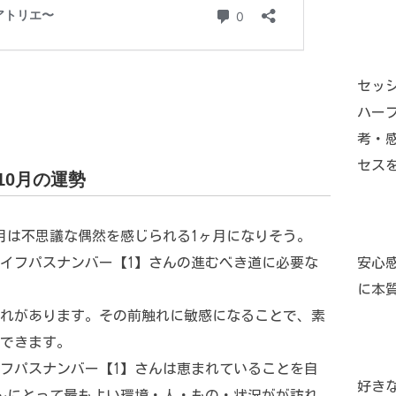
セッ
ハー
考・
セス
10月の運勢
0月は不思議な偶然を感じられる1ヶ月になりそう。
イフパスナンバー【1】さんの進むべき道に必要な
安心
に本
れがあります。その前触れに敏感になることで、素
できます。
フパスナンバー【1】さんは恵まれていることを自
好き
んにとって最もよい環境・人・もの・状況がが訪れ