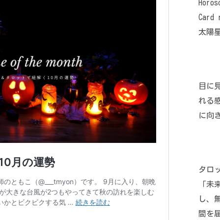
Horos
Card 
太陽
目に
れる
に向
タロ
「未
し、
間を