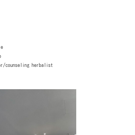
le
o
er/counseling herbalist