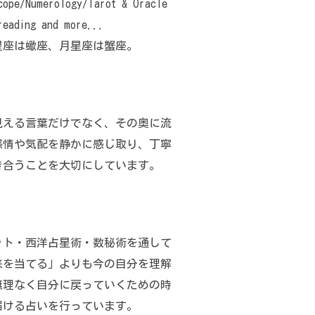
cope/Numerology/Tarot & Oracle
reading and more...
星座は蠍座、月星座は蟹座。
見える言葉だけでなく、その奥に流
感情や気配を静かに感じ取り、丁寧
き合うことを大切にしています。
ット・西洋占星術・数秘術を通して
来を当てる」よりも今の自分を理解
無理なく自分に戻っていくための時
届ける占いを行っています。