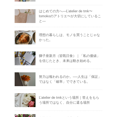
はじめての方へ―L’atelier de tmk〜
tomokoのアトリエ〜が大切にしているこ
と―
理想の暮らしは、モノを買うことじゃな
かった。
獅子座新月（皆既日食）｜「私の価値」
を信じたとき、未来は動き始める。
努力は報われるのか。──人生は「保証」
ではなく「確率」でできている。
L’atelier de tmkという場所｜答えをもら
う場所ではなく、自分に還る場所