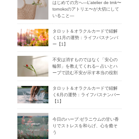
はじめての方へ―L’atelier de tmk〜
tomokoのアトリエ〜が大切にして
いること―
タロット＆オラクルカードで紐解
く11月の運勢：ライフパスナンバ
ー【1】
不安は消すものではなく「安心の
輪郭」を教えてくれる─ 占いとハ
ーブで読む不安が示す本当の役割
タロット＆オラクルカードで紐解
く6月の運勢：ライフパスナンバー
【1】
今日のハーブ:ゼラニウムの甘い香
りでストレスを和らげ、心を癒そ
う