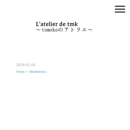
2026-01-04
Home
› ›
Mindfulness