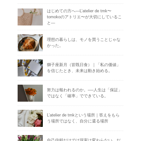
はじめての方へ―L’atelier de tmk〜
tomokoのアトリエ〜が大切にしているこ
と―
理想の暮らしは、モノを買うことじゃな
かった。
獅子座新月（皆既日食）｜「私の価値」
を信じたとき、未来は動き始める。
努力は報われるのか。──人生は「保証」
ではなく「確率」でできている。
L’atelier de tmkという場所｜答えをもら
う場所ではなく、自分に還る場所
自己信頼だけでは現実は変わらない。だ