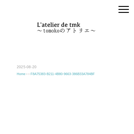
2025-08-20
Home
› ›
F8A75383-B211-4B80-9663-386B33A784BF