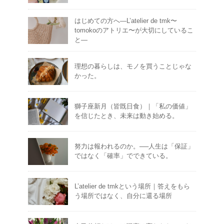
はじめての方へ―L’atelier de tmk〜
tomokoのアトリエ〜が大切にしているこ
と―
理想の暮らしは、モノを買うことじゃな
かった。
獅子座新月（皆既日食）｜「私の価値」
を信じたとき、未来は動き始める。
努力は報われるのか。──人生は「保証」
ではなく「確率」でできている。
L’atelier de tmkという場所｜答えをもら
う場所ではなく、自分に還る場所