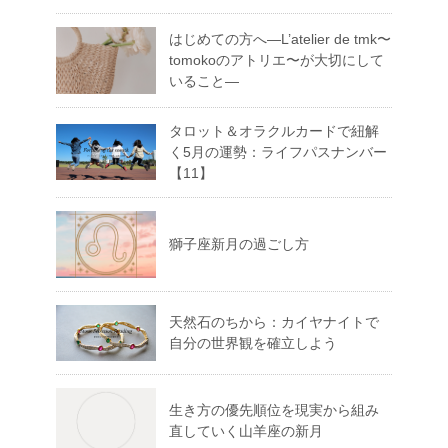
はじめての方へ―L’atelier de tmk〜
tomokoのアトリエ〜が大切にして
いること―
タロット＆オラクルカードで紐解
く5月の運勢：ライフパスナンバー
【11】
獅子座新月の過ごし方
天然石のちから：カイヤナイトで
自分の世界観を確立しよう
生き方の優先順位を現実から組み
直していく山羊座の新月