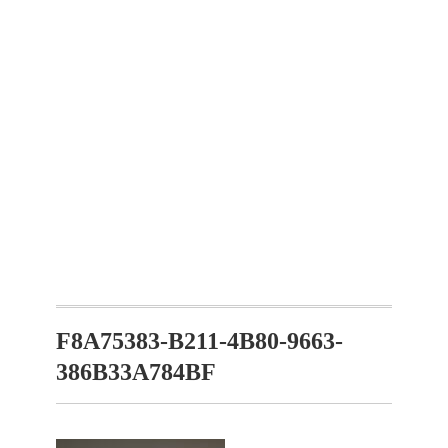
F8A75383-B211-4B80-9663-
386B33A784BF